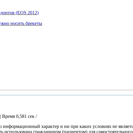
одонтов (EOS 2012)
ужно носить брекеты
| Время 0,581 сек /
о информационный характер и ни при каких условиях не являет
ть использована гражданином (пациентом) для самостоятельного