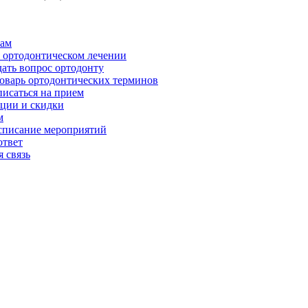
ам
 ортодонтическом лечении
дать вопрос ортодонту
оварь ортодонтических терминов
писаться на прием
ции и скидки
м
списание мероприятий
ответ
 связь