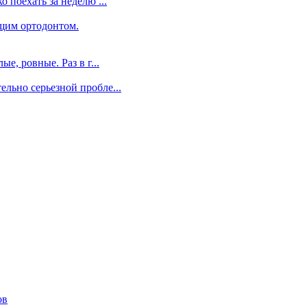
 поехать за неделю ...
щим ортодонтом.
е, ровные. Раз в г...
льно серьезной пробле...
ов