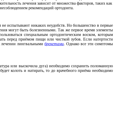
ительность лечения зависит от множества факторов, таких как
ым несоблюдением рекомендаций ортодонта.
 не испытывают никаких неудобств. Но большенство в первые
ния могут быть болезненными. Так же первое время элементы
пользоваться специальным ортодонтическим воском, которым
ать перед приёмом пищи или чисткой зубов. Если натертости
ри лечении лингвальными
брекетами
. Однако все эти симптомы
гатура или выскочила дуга) необходимо сохранить поломанную
будет колоть и натирать, то до врачебного приёма необходимо