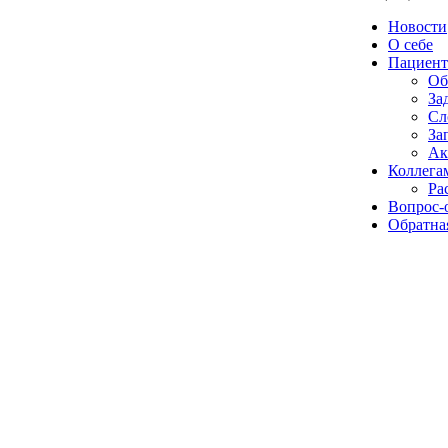
Новости
О себе
Пациент
Об
За
Сл
За
Ак
Коллега
Ра
Вопрос-
Обратная