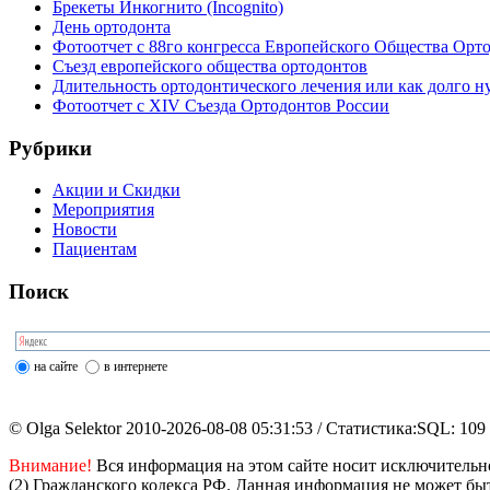
Брекеты Инкогнито (Incognito)
День ортодонта
Фотоотчет с 88го конгресса Европейского Общества Орт
Съезд европейского общества ортодонтов
Длительность ортодонтического лечения или как долго н
Фотоотчет с XIV Съезда Ортодонтов России
Рубрики
Акции и Скидки
Мероприятия
Новости
Пациентам
Поиск
на сайте
в интернете
© Olga Selektor 2010-2026-08-08 05:31:53
/ Статистика:SQL: 109 
Внимание!
Вся информация на этом сайте носит исключительн
(2) Гражданского кодекса РФ. Данная информация не может бы