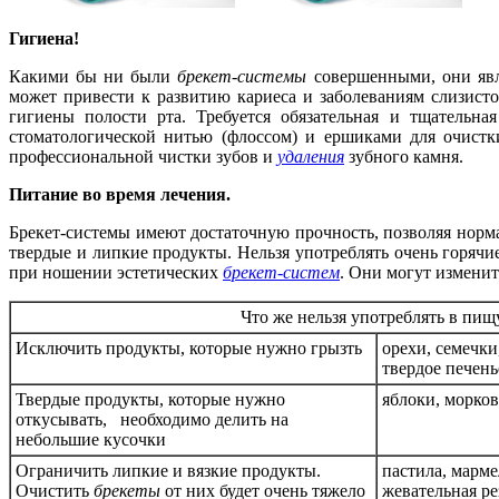
Гигиена!
Какими бы ни были
брекет-системы
совершенными, они явл
может привести к развитию кариеса и заболеваниям слизис
гигиены полости рта. Требуется обязательная и тщательна
стоматологической нитью (флоссом) и ершиками для очистк
профессиональной чистки зубов и
удаления
зубного камня.
Питание во время лечения.
Брекет-системы имеют достаточную прочность, позволяя норма
твердые и липкие продукты. Нельзя употреблять очень горячи
при ношении эстетических
брекет-систем
. Они могут измени
Что же нельзя употреблять в пищ
Исключить продукты, которые нужно грызть
орехи, семечки
твердое печень
Твердые продукты, которые нужно
яблоки, морков
откусывать, необходимо делить на
небольшие кусочки
Ограничить липкие и вязкие продукты.
пастила, марме
Очистить
брекеты
от них будет очень тяжело
жевательная ре