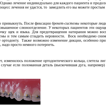
 Однако лечение индивидуально для каждого пациента и продолж
 процесс лечения не удастся, то замедлить его вы можете прост
о привыкнуть. После фиксации
брекет-системы
некоторые люди
 повышенное слюноотделение. У некоторых пациентов эти ощуще
очку щек и языка. Для предотвращения натирания можно вос
темы
и тем самым сгладить неровности. Воск необходимо сним
ему ортодонту. Также возможно изменение дикции, особенно п
 надо просто немного потерпеть.
ет, изменилось положение ортодонтического кольца, слетела ли
В случае если поломанная деталь (выскочившая дуга, например) 