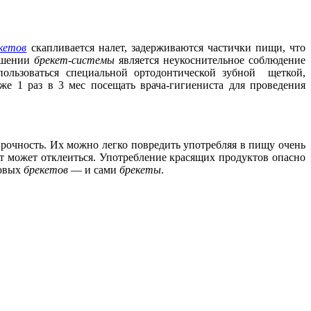
кетов
скапливается налет, задерживаются частички пищи, что
ношении
брекет-системы
является неукоснительное соблюдение
пользоваться специальной ортодонтической зубной щеткой,
е 1 раз в 3 мес посещать врача-гигиениста для проведения
прочность. Их можно легко повредить употребляя в пищу очень
ет может отклеиться. Употребление красящих продуктов опасно
ковых
брекетов
— и сами
брекеты
.