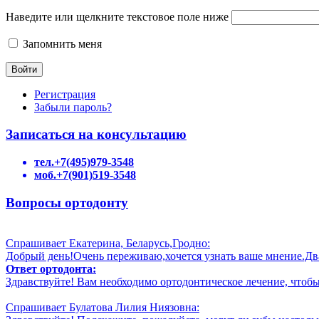
Наведите или щелкните текстовое поле ниже
Запомнить меня
Регистрация
Забыли пароль?
Записаться на консультацию
тел.+7(495)979-3548
моб.+7(901)519-3548
Вопросы ортодонту
Спрашивает Екатерина, Беларусь,Гродно:
Добрый день!Очень переживаю,хочется узнать ваше мнение.Два 
Ответ ортодонта:
Здравствуйте! Вам необходимо ортодонтическое лечение, чтобы 
Спрашивает Булатова Лилия Ниязовна: