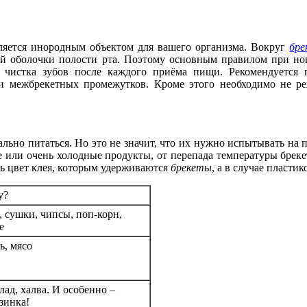
яется инородным объектом для вашего организма. Вокруг
бре
той оболочки полости рта. Поэтому основным правилом при 
я чистка зубов после каждого приёма пищи. Рекомендуется 
и межбрекетных промежутков. Кроме этого необходимо не реж
льно питаться. Но это не значит, что их нужно испытывать на 
е или очень холодные продукты, от перепада температуры брек
ть цвет клея, которым удерживаются
брекеты
, а в случае пласти
у?
, сушки, чипсы, поп-корн,
е
ь, мясо
лад, халва. И особенно –
зинка!