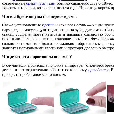
современные
брекет-системы
обычно справляются за 6-18мес.
тяжесть патологии, возраста пациента и др. Но если ускорить
Что вы будете ощущать в первое время.
Свеже установленные
брекеты
как новая обувь — к ним нужн
пару недель могут ощущать давление на зубы, дискомфорт и
брекет-системы
могут натирать и царапать слизистую обол
покрывают натирающие или колющие элементы
брекет-сис
сильно беспокоят или долго не заживают, обратитесь к ваш
являются нормальными явлениями и проходят довольно быстро,
Что делать если произошла поломка?
В случае если произошла поломка аппартуры (отклеился брек
деталь и незамедлительно обратиться к вашему
ортодонту
. 
прикрыть проблемное место воском.