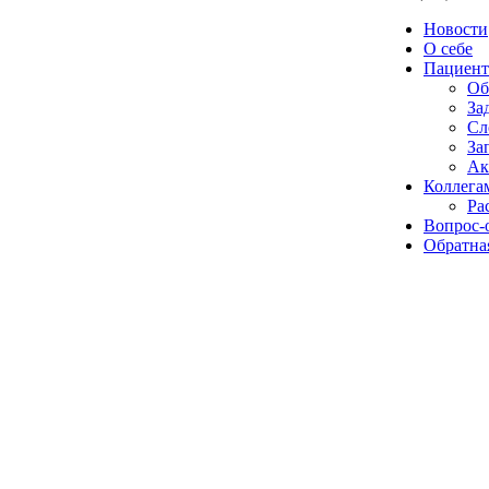
Новости
О себе
Пациент
Об
За
Сл
За
Ак
Коллега
Ра
Вопрос-
Обратная