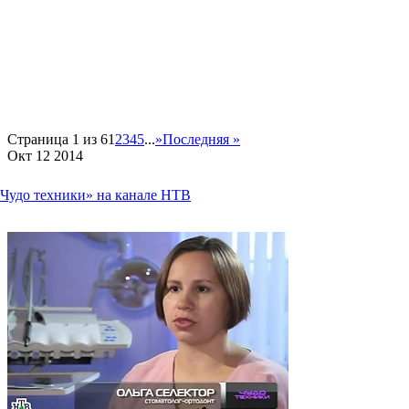
Страница 1 из 6
1
2
3
4
5
...
»
Последняя »
Окт
12
2014
«Чудо техники» на канале НТВ