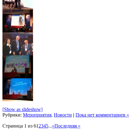
[Show as slideshow]
Рубрики:
Мероприятия
,
Новости
|
Пока нет комментариев »
Страница 1 из 6
1
2
3
4
5
...
»
Последняя »